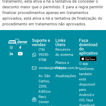
tratamento, está ativa e há a tentativa de conceder o
desconto maior que o permitido. E para a regra permitir
finalizar procedimentos apenas em tratamentos
aprovados, está ativa e há a tentativa de finalização do
procedimento em tratamentos não aprovados.
Suporte e
Links
Faça
vendas
Úteis
download
do
(16)
Recursos
aplicativo
99250-
do sistema
9708
Planos e
O app
vendas@netdente.com.br
Preços
NetDente
também
Av. São
Atualizações
está
Carlos,
disponível
2205,
para
Edifício
Android e
Racz
iOS, faça
Center
download