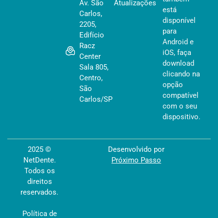
Av. São
Atualizações
está
Carlos,
disponível
2205,
para
Edifício
Android e
Racz
iOS, faça
Center
download
Sala 805,
clicando na
Centro,
opção
São
compatível
Carlos/SP
com o seu
dispositivo.
2025 ©
Desenvolvido por
NetDente.
Próximo Passo
Todos os
direitos
reservados.
Política de