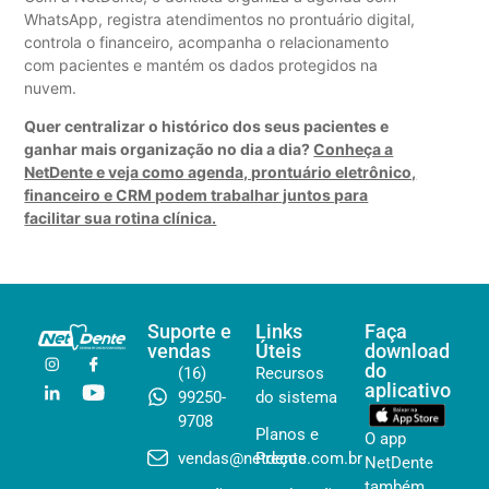
WhatsApp, registra atendimentos no prontuário digital,
controla o financeiro, acompanha o relacionamento
com pacientes e mantém os dados protegidos na
nuvem.
Quer centralizar o histórico dos seus pacientes e
ganhar mais organização no dia a dia?
Conheça a
NetDente e veja como agenda, prontuário eletrônico,
financeiro e CRM podem trabalhar juntos para
facilitar sua rotina clínica.
Suporte e
Links
Faça
vendas
Úteis
download
do
(16)
Recursos
aplicativo
99250-
do sistema
9708
Planos e
O app
vendas@netdente.com.br
Preços
NetDente
também