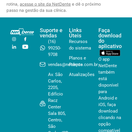
rotina,
acesse o site da NetDente
e dê o próximo
passo na gestão da sua clínica.
Suporte e
Links
Faça
vendas
Úteis
download
do
(16)
Recursos
aplicativo
99250-
do sistema
9708
Planos e
O app
vendas@netdente.com.br
Preços
NetDente
também
Av. São
Atualizações
está
Carlos,
disponível
2205,
para
Edifício
Android e
Racz
iOS, faça
Center
download
Sala 805,
clicando na
Centro,
opção
São
compatível