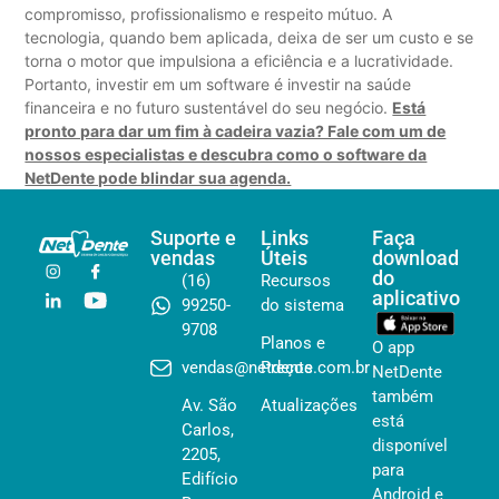
compromisso, profissionalismo e respeito mútuo. A
tecnologia, quando bem aplicada, deixa de ser um custo e se
torna o motor que impulsiona a eficiência e a lucratividade.
Portanto, investir em um software é investir na saúde
financeira e no futuro sustentável do seu negócio.
Está
pronto para dar um fim à cadeira vazia? Fale com um de
nossos especialistas e descubra como o software da
NetDente pode blindar sua agenda.
Suporte e
Links
Faça
vendas
Úteis
download
do
(16)
Recursos
aplicativo
99250-
do sistema
9708
Planos e
O app
vendas@netdente.com.br
Preços
NetDente
também
Av. São
Atualizações
está
Carlos,
disponível
2205,
para
Edifício
Android e