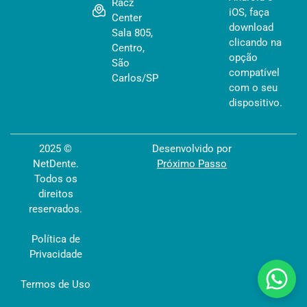
Racz
iOS, faça
Center
download
Sala 805,
clicando na
Centro,
opção
São
compatível
Carlos/SP
com o seu
dispositivo.
2025 ©
Desenvolvido por
NetDente.
Próximo Passo
Todos os
direitos
reservados.
Política de
Privacidade
Termos de Uso