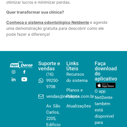
otimizar lucros e minimizar perdas.
Quer transformar sua clínica?
Conheça o sistema odontológico Netdente
e agende
uma demonstração gratuita para descobrir como ele
pode fazer a diferença!
Suporte e
Links
Faça
vendas
Úteis
download
do
(16)
Recursos
aplicativo
99250-
do sistema
9708
Planos e
O app
vendas@netdente.com.br
Preços
NetDente
também
Av. São
Atualizações
está
Carlos,
disponível
2205,
para
Edifício