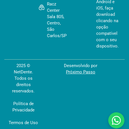
Android e
Racz
iOS, faça
Center
download
Sala 805,
clicando na
Centro,
opção
São
compatível
Carlos/SP
com o seu
dispositivo.
2025 ©
Desenvolvido por
NetDente.
Próximo Passo
Todos os
direitos
reservados.
Política de
Privacidade
Termos de Uso